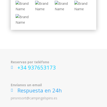
Reservas por teléfono
+34 937653173
ic
on
_p
ho
Envíanos un email
ne
Respuesta en 24h
ic
on
ic
pinsresort@campingelspins.es
on
_
m