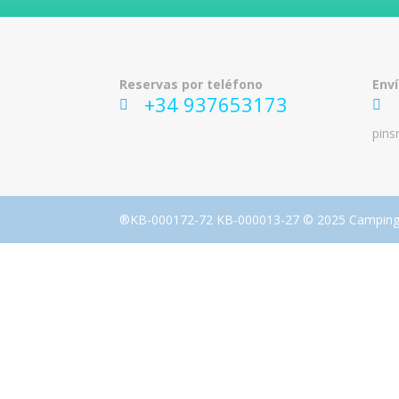
Reservas por teléfono
Env
+34 937653173
R
ic
ic
pins
on
on
_p
_
ho
m
ne
ail
ic
_a
on
lt
ic
®KB-000172-72 KB-000013-27 © 2025 Camping R
on