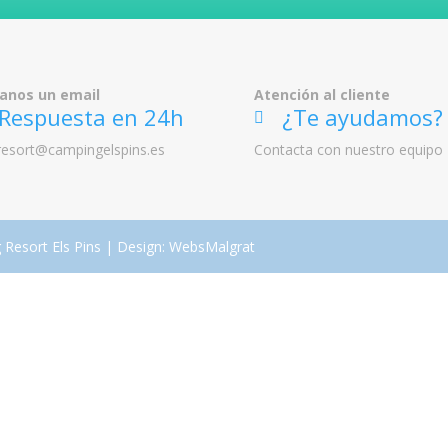
íanos un email
Atención al cliente
espuesta en 24h
¿Te ayudamos?
ic
resort@campingelspins.es
Contacta con nuestro equipo
on
_h
ea
dp
ho
ne
s
esort Els Pins | Design: WebsMalgrat
ic
on