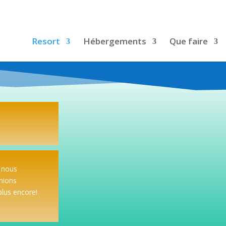
Resort
Hébergements
Que faire
ù nous
nions
 plus encore!