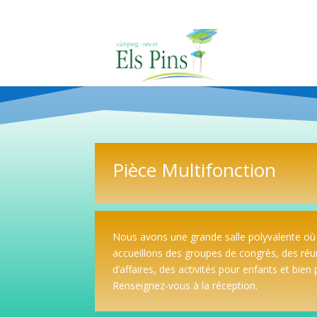
Pièce Multifonction
Nous avons une grande salle polyvalente o
accueillons des groupes de congrès, des réu
d’affaires, des activités pour enfants et bien
Renseignez-vous à la réception.