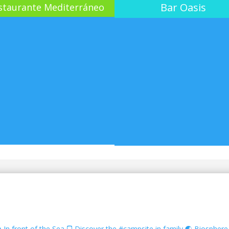
Bar Oasis
staurante Mediterráneo
 In front of the Sea
🚍 Discover the #campsite in family
🌏 Biosphere 