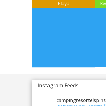
Playa
Re
Instagram Feeds
campingresortelspins
📍 Malgrat de Mar, Barcelona
🏖