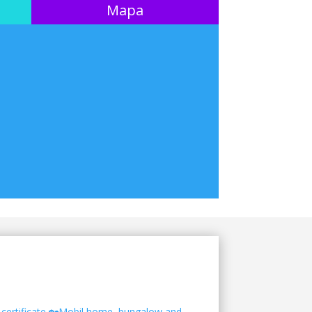
Mapa
certificate
🏡Mobil home, bungalow and