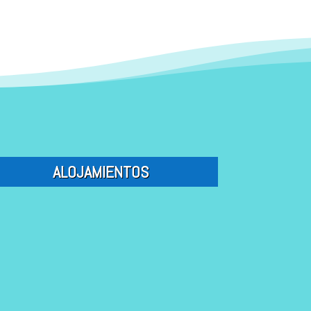
ta
ic
k out
Ventajas exclusivas
*según
rg
on
ibilidad
et
_c
ic
lo
o
ck
ALOJAMIENTOS
n
_a
lt
BUNGALOW
ic
CONFORT
on