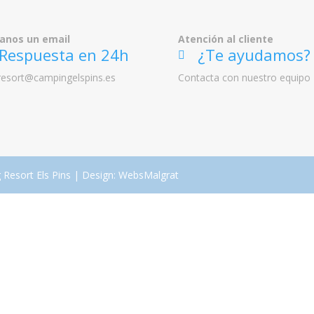
íanos un email
Atención al cliente
espuesta en 24h
¿Te ayudamos?
ic
resort@campingelspins.es
Contacta con nuestro equipo
on
_h
ea
dp
ho
ne
s
ic
on
esort Els Pins | Design: WebsMalgrat