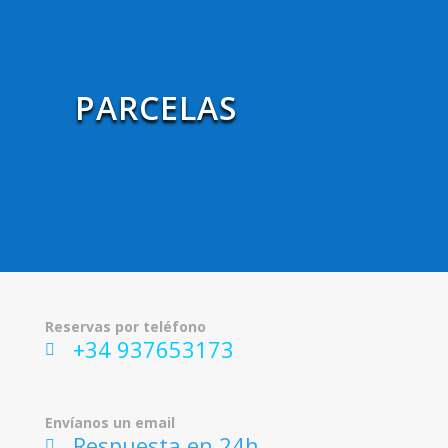
PARCELAS
Reservas por teléfono
+34 937653173
ic
on
_p
ho
Envíanos un email
ne
Respuesta en 24h
ic