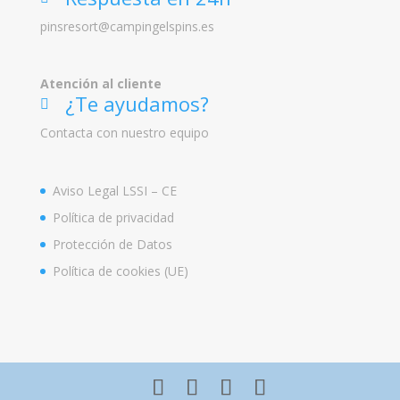
on
ic
pinsresort@campingelspins.es
on
_
m
ail
Atención al cliente
_a
lt
¿Te ayudamos?
ic
ic
on
Contacta con nuestro equipo
on
_h
ea
dp
Aviso Legal LSSI – CE
ho
ne
Política de privacidad
s
ic
Protección de Datos
on
Política de cookies (UE)