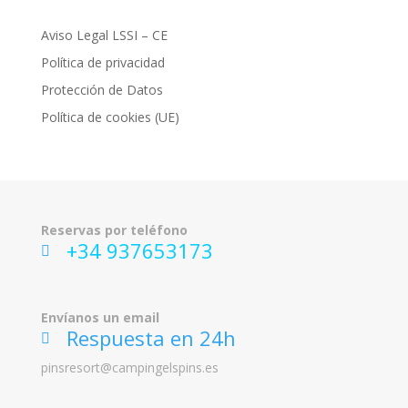
Aviso Legal LSSI – CE
Política de privacidad
Protección de Datos
Política de cookies (UE)
Reservas por teléfono
+34 937653173
ic
on
_p
ho
Envíanos un email
ne
Respuesta en 24h
ic
on
ic
pinsresort@campingelspins.es
on
_
m